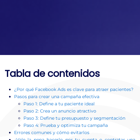
Tabla de contenidos
¿Por qué Facebook Ads es clave para atraer pacientes?
Pasos para crear una campaña efectiva
Paso 1: Define a tu paciente ideal
Paso 2: Crea un anuncio atractivo
Paso 3: Define tu presupuesto y segmentación
Paso 4: Prueba y optimiza tu campaña
Errores comunes y cómo evitarlos
¿Vale la pena hacerlo por tu cuenta o contratar una