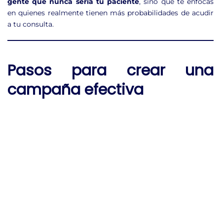
gente que nunca sería tu paciente
, sino que te enfocas
en quienes realmente tienen más probabilidades de acudir
a tu consulta.
Pasos para crear una
campaña efectiva
Aquí viene la parte práctica. Sigamos un proceso claro para
que tu inversión en publicidad tenga resultados.
Paso 1: Define a tu paciente
ideal
Antes de lanzar cualquier anuncio, hazte esta pregunta:
¿A quién quiero atraer?