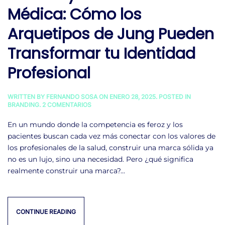
Médica: Cómo los
Arquetipos de Jung Pueden
Transformar tu Identidad
Profesional
WRITTEN BY
FERNANDO SOSA
ON
ENERO 28, 2025
. POSTED IN
EN
BRANDING
.
2 COMENTARIOS
CONSTRUYENDO
TU
En un mundo donde la competencia es feroz y los
MARCA
pacientes buscan cada vez más conectar con los valores de
MÉDICA:
CÓMO
los profesionales de la salud, construir una marca sólida ya
LOS
no es un lujo, sino una necesidad. Pero ¿qué significa
ARQUETIPOS
DE
realmente construir una marca?...
JUNG
PUEDEN
TRANSFORMAR
TU
IDENTIDAD
CONTINUE READING
PROFESIONAL