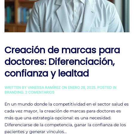
Creación de marcas para
doctores: Diferenciación,
confianza y lealtad
WRITTEN BY
VANESSA RAMÍREZ
ON
ENERO 28, 2025
. POSTED IN
EN
BRANDING
.
2 COMENTARIOS
CREACIÓN
DE
En un mundo donde la competitividad en el sector salud es
MARCAS
cada vez mayor, la creación de marcas para doctores es
PARA
DOCTORES:
más que una estrategia opcional: es una necesidad.
DIFERENCIACIÓN,
Diferenciarse de la competencia, ganar la confianza de los
CONFIANZA
Y
pacientes y generar vínculos...